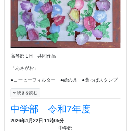
高等部１H 共同作品
「あさがお」
●コーヒーフィルター
●
絵の具
●
葉っぱスタンプ
続きを読む
中学部 令和7年度
2026年1月22日 11時05分
中学部