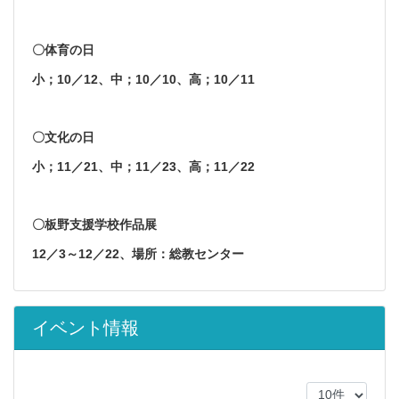
〇体育の日
小；10／12、中；10／10、高；10／11
〇文化の日
小；11／21、中；11／23、高；11／22
〇板野支援学校作品展
12／3～12／22、場所：
総教センター
イベント情報