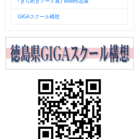
｢きらめきアート展｣ Web作品展
GIGAスクール構想